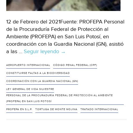
12 de Febrero del 2021Fuente: PROFEPA Personal
de la Procuraduría Federal de Protección al
Ambiente (PROFEPA) en San Luis Potosí, en
coordinación con la Guardia Nacional (GN), asistió
a las …
Seguir leyendo
PROFEPA
→
Y
GUARDIA
AEROPUERTO INTERNACIONAL
CÓDIGO PENAL FEDERAL (CPF)
NACIONAL
CONSTITUIRSE FALTAS A LA BIODIVERSIDAD
RESCATAN
COORDINACIÓN CON LA GUARDIA NACIONAL (GN)
8
LEY GENERAL DE VIDA SILVESTRE
EJEMPLARES
PERSONAL DE LA PROCURADURÍA FEDERAL DE PROTECCIÓN AL AMBIENTE
(PROFEPA) EN SAN LUIS POTOSÍ
DE
PROFEPA EN S.L.P.
TORTUGA DE MONTE MOJINA
TORTUGAS
TRATADO INTERNACIONAL
DE
MONTE