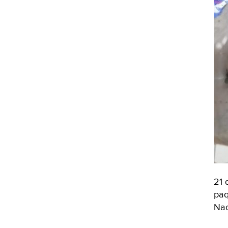
21 
paq
Nac