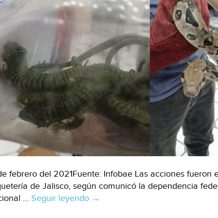
de febrero del 2021Fuente: Infobae Las acciones fueron
uetería de Jalisco, según comunicó la dependencia federa
ional …
Seguir leyendo
Oaxaca-
→
Tráfico