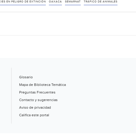
de
IES EN PELIGRO DE EXTINCIÓN
OAXACA
SEMARNAT
TRÁFICO DE ANIMALES
animales:
GN
aseguró
boas
constrictor,
lagartos
alicantes,
iguanas
y
Glosario
un
Mapa de Biblioteca Temática
armadillo
Preguntas Frecuentes
(Infobae)
Contacto y sugerencias
Aviso de privacidad
Califica este portal