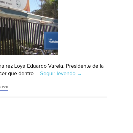
hairez Loya Eduardo Varela, Presidente de la
cer que dentro …
Seguir leyendo
Chihuahua:
→
Cambian
tubería
E PVC
de
asbesto
en
red
potable
(El