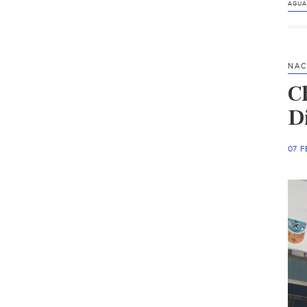
AGUA
NAC
C
D
07 F