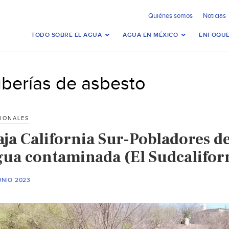
Quiénes somos
Noticias
TODO SOBRE EL AGUA
AGUA EN MÉXICO
ENFOQUE
uberías de asbesto
IONALES
aja California Sur-Pobladores d
gua contaminada (El Sudcalifor
UNIO 2023