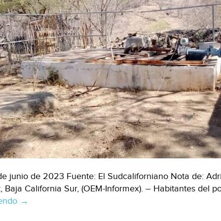
de junio de 2023 Fuente: El Sudcaliforniano Nota de: A
, Baja California Sur, (OEM-Informex). – Habitantes del
yendo
Baja
→
California