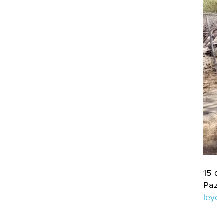
15 
Paz
le