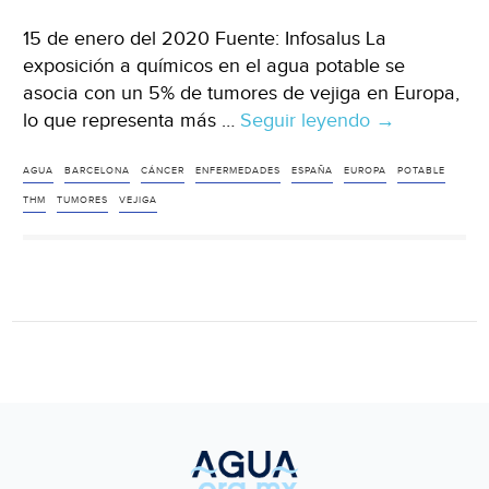
15 de enero del 2020 Fuente: Infosalus La
exposición a químicos en el agua potable se
asocia con un 5% de tumores de vejiga en Europa,
lo que representa más …
Seguir leyendo
España:
→
La
exposición
AGUA
BARCELONA
CÁNCER
ENFERMEDADES
ESPAÑA
EUROPA
POTABLE
a
THM
TUMORES
VEJIGA
químicos
en
agua
potable
se
asocia
con
un
5%
de