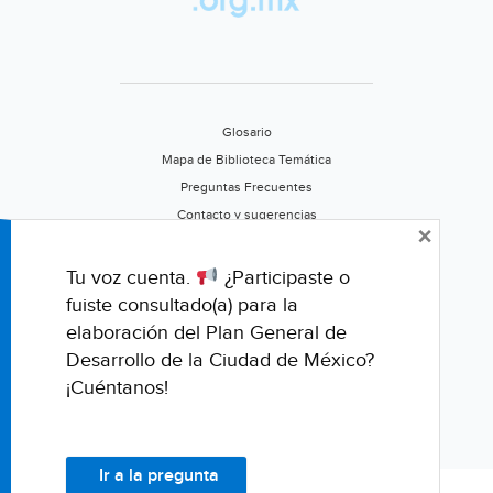
tumores
de
vejiga
en
Europa
Glosario
(Infosalus)
Mapa de Biblioteca Temática
Preguntas Frecuentes
Contacto y sugerencias
×
Aviso de privacidad
Califica este portal
Tu voz cuenta.
¿Participaste o
fuiste consultado(a) para la
elaboración del Plan General de
Desarrollo de la Ciudad de México?
¡Cuéntanos!
Ir a la pregunta