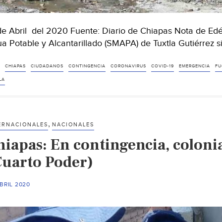
de Abril del 2020 Fuente: Diario de Chiapas Nota de Ed
a Potable y Alcantarillado (SMAPA) de Tuxtla Gutiérrez 
CHIAPAS
CIUDADANOS
CONTINGENCIA
CORONAVIRUS
COVID-19
EMERGENCIA
FU
LA
,
ERNACIONALES
NACIONALES
hiapas: En contingencia, coloni
Cuarto Poder)
BRIL 2020