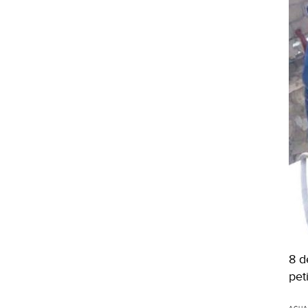
8 d
pet