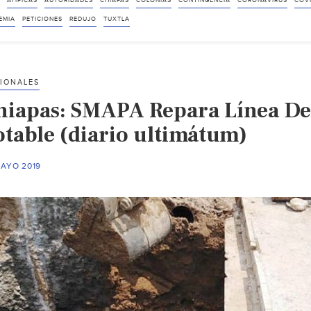
ATÍPICAS
AUTORIDADES
CHIAPAS
COLONIAS
CONTINGENCIA
CORONAVIRUS
COVI
EMIA
PETICIONES
REDUJO
TUXTLA
IONALES
hiapas: SMAPA Repara Línea De
otable (diario ultimátum)
MAYO 2019