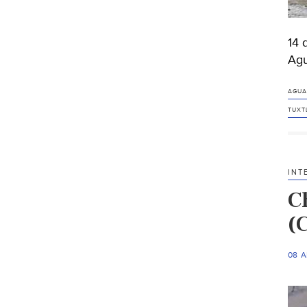
14 
Agu
AGUA
TUXT
INT
C
(
08 A