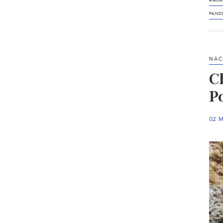
AGUA
PAND
NAC
C
P
02 