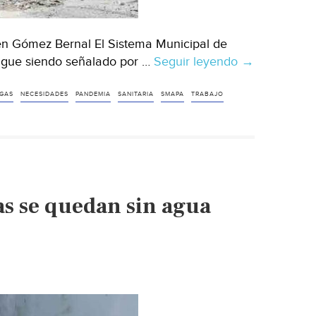
én Gómez Bernal El Sistema Municipal de
sigue siendo señalado por …
Seguir leyendo
Chiapas:
→
Persisten
fugas
GAS
NECESIDADES
PANDEMIA
SANITARIA
SMAPA
TRABAJO
de
agua
en
plena
contingencia
as se quedan sin agua
(Diario
de
Chiapas)