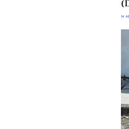
(
14 A