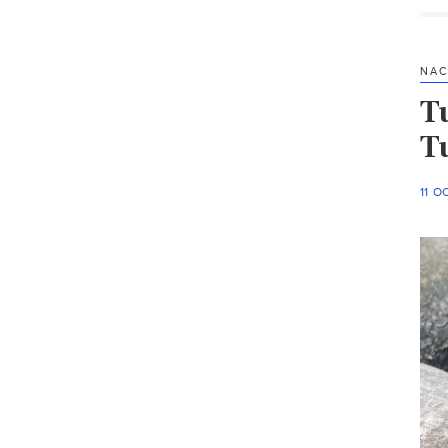
NAC
T
T
11 O