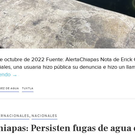
de octubre de 2022 Fuente: AlertaChiapas Nota de Erick
iales, una usuaria hizo pública su denuncia e hizo un l
yendo
Tuxtla
→
–
Más
SEZ DE AGUA
TUXTLA
de
un
mes
,
ERNACIONALES
NACIONALES
sin
hiapas: Persisten fugas de agua
agua,
denuncian