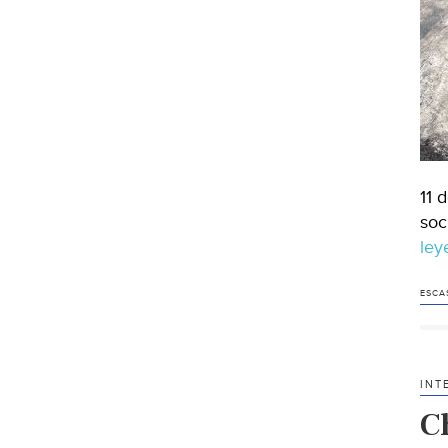
11 
soc
le
ESCA
INT
C