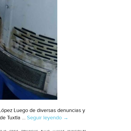
López Luego de diversas denuncias y
 de Tuxtla …
Seguir leyendo
Chiapas:
→
En