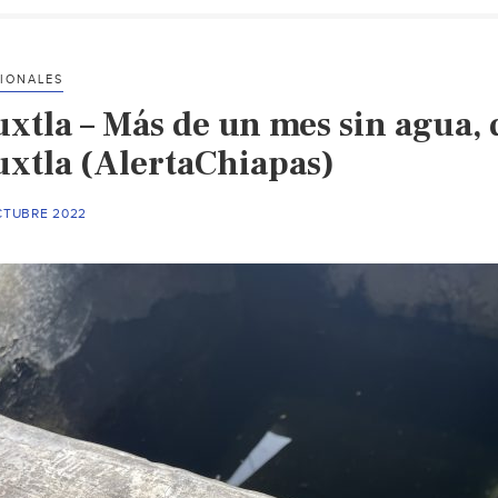
IONALES
uxtla – Más de un mes sin agua,
uxtla (AlertaChiapas)
CTUBRE 2022