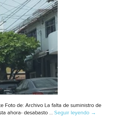
e Foto de: Archivo La falta de suministro de
asta ahora- desabasto …
Seguir leyendo
Tuxtla
→
Gutiérrez-
Tuxtlecos