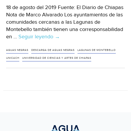
18 de agosto del 2019 Fuente: El Diario de Chiapas
Nota de Marco Alvarado Los ayuntamientos de las
comunidades cercanas a las Lagunas de
Montebello también tienen una corresponsabilidad
en …
Seguir leyendo
Chiapas:
→
Contaminantes
se
AGUAS NEGRAS
DESCARGA DE AGUAS NEGRAS
LAGUNAS DE MONTEBELLO
infiltran
UNICACH
UNIVERSIDAD DE CIENCIAS Y ARTES DE CHIAPAS
en
Montebello,
alerta
investigadora
(El
Diario
de
Chiapas)