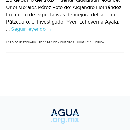
25 de Junio del 2024 Fuente: Quadratín Nota de:
Uriel Morales Pérez Foto de: Alejandro Hernández
En medio de expectativas de mejora del lago de
Pátzcuaro, el investigador Yven Echeverría Ayala,
…
Seguir leyendo
Michoacán
→
–
Urge
LAGO DE PÁTZCUARO
RECARGA DE ACUÍFEROS
URGENCIA HÍDRICA
recargar
de
agua
al
Lago
de
Pátzcuaro:
especialista
(Quadratín)