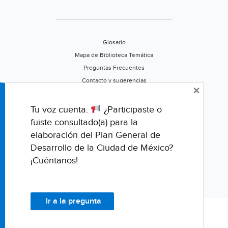
Glosario
Mapa de Biblioteca Temática
Preguntas Frecuentes
Contacto y sugerencias
×
Aviso de privacidad
Califica este portal
Tu voz cuenta.
¿Participaste o
fuiste consultado(a) para la
elaboración del Plan General de
Desarrollo de la Ciudad de México?
¡Cuéntanos!
Ir a la pregunta
© Fondo para la Comunicación y la Educación Ambiental, A.C.