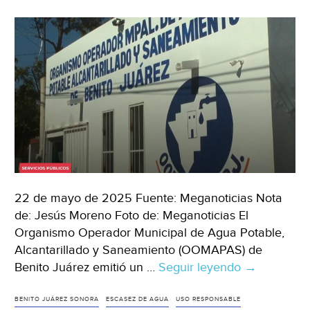
22 de mayo de 2025 Fuente: Meganoticias Nota
de: Jesús Moreno Foto de: Meganoticias El
Organismo Operador Municipal de Agua Potable,
Alcantarillado y Saneamiento (OOMAPAS) de
Benito Juárez emitió un …
Seguir leyendo
Sonora
→
–
Municipio
BENITO JUÁREZ SONORA
ESCASEZ DE AGUA
USO RESPONSABLE