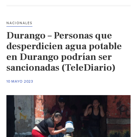
de
Benito
Juárez
NACIONALES
en
Durango – Personas que
alerta
por
desperdicien agua potable
escasez
en Durango podrían ser
de
sancionadas (TeleDiario)
agua
(Meganotici
10 MAYO 2023