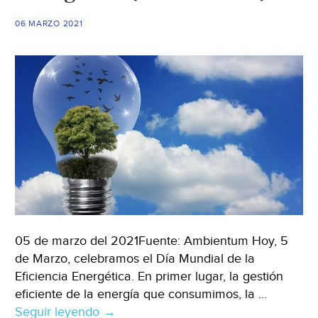
podrían
ser
06 MARZO 2021
sancionadas
(TeleDiario)
05 de marzo del 2021Fuente: Ambientum Hoy, 5
de Marzo, celebramos el Día Mundial de la
Eficiencia Energética. En primer lugar, la gestión
eficiente de la energía que consumimos, la …
Seguir leyendo
Día
→