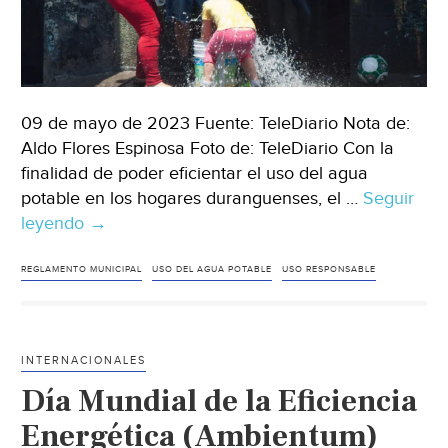
09 de mayo de 2023 Fuente: TeleDiario Nota de:
Aldo Flores Espinosa Foto de: TeleDiario Con la
finalidad de poder eficientar el uso del agua
potable en los hogares duranguenses, el …
Seguir
leyendo
Durango
→
–
Personas
REGLAMENTO MUNICIPAL
USO DEL AGUA POTABLE
USO RESPONSABLE
que
desperdicien
agua
INTERNACIONALES
potable
Día Mundial de la Eficiencia
en
Durango
Energética (Ambientum)