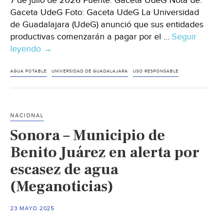
7 de julio de 2026 Fuente: Gaceta UdeG Nota de:
Gaceta UdeG Foto: Gaceta UdeG La Universidad
de Guadalajara (UdeG) anunció que sus entidades
productivas comenzarán a pagar por el …
Seguir
leyendo
Jalisco–
→
Entidades
productivas
AGUA POTABLE
UNIVERSIDAD DE GUADALAJARA
USO RESPONSABLE
de
la
UdeG
NACIONAL
pagarán
Sonora – Municipio de
por
el
Benito Juárez en alerta por
servicio
escasez de agua
de
(Meganoticias)
agua
(Gaceta
UdeG)
23 MAYO 2025