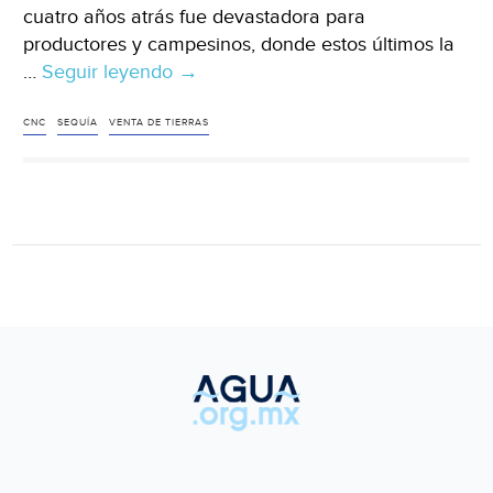
cuatro años atrás fue devastadora para
productores y campesinos, donde estos últimos la
…
Seguir leyendo
Aguascalientes
→
–
Ofertan
CNC
SEQUÍA
VENTA DE TIERRAS
sus
tierras
y
agua
ante
la
sequía
que
se
vivió.
(LJA)