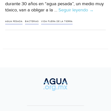
durante 30 años en “agua pesada”, un medio muy
tóxico, van a obligar a la …
Seguir leyendo
Mundo
→
–
Descubren
AGUA PESADA
BACTERIAS
VIDA FUERA DE LA TIERRA
bacterias
que
prosperan
en
agua
pesada
(NCYT)