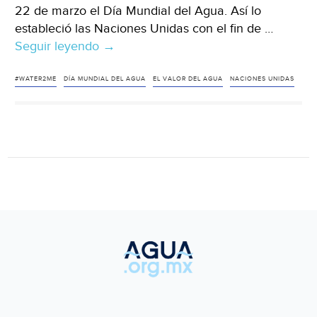
22 de marzo el Día Mundial del Agua. Así lo
estableció las Naciones Unidas con el fin de …
Seguir leyendo
En
→
el
Día
#WATER2ME
DÍA MUNDIAL DEL AGUA
EL VALOR DEL AGUA
NACIONES UNIDAS
Mundial
del
Agua
2021,
“Valoremos
el
agua”
(COPE.es)