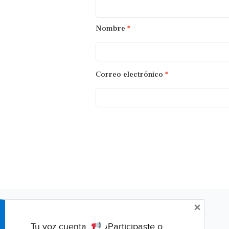
Nombre
*
Correo electrónico
*
×
Tu voz cuenta.
¿Participaste o