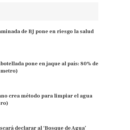
aminada de BJ pone en riesgo la salud
otellada pone en jaque al país: 80% de
imetro)
ano crea método para limpiar el agua
ero)
scará declarar al ‘Bosque de Agua’