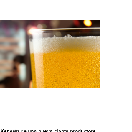
 Kanasín
de una nueva planta
productora