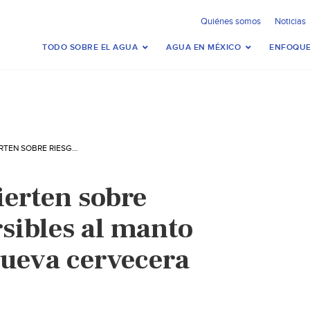
Quiénes somos
Noticias
TODO SOBRE EL AGUA
AGUA EN MÉXICO
ENFOQUE
YUCATÁN – ADVIERTEN SOBRE RIESGOS IRREVERSIBLES AL MANTO ACUÍFERO CON NUEVA CERVECERA (HAZ RUIDO)
ierten sobre
rsibles al manto
nueva cervecera