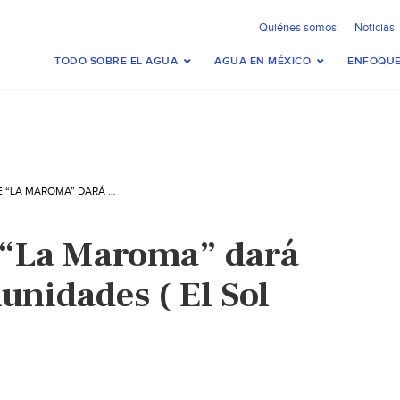
Quiénes somos
Noticias
TODO SOBRE EL AGUA
AGUA EN MÉXICO
ENFOQUE
ACUEDUCTO DE “LA MAROMA” DARÁ AGUA A 22 COMUNIDADES ( EL SOL DE SAN LUIS)
 “La Maroma” dará
unidades ( El Sol