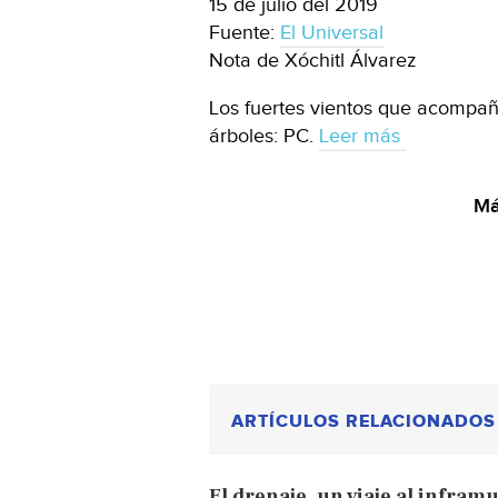
15 de julio del 2019
Fuente:
El Universal
Nota de Xóchitl Álvarez
Los fuertes vientos que acompañ
árboles: PC.
Leer más
Má
ARTÍCULOS RELACIONADOS
El drenaje, un viaje al infra