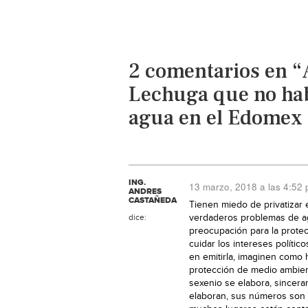
2 comentarios en “
Lechuga que no hab
agua en el Edomex 
ING.
13 marzo, 2018 a las 4:52
ANDRES
CASTAÑEDA
Tienen miedo de privatizar 
dice:
verdaderos problemas de a
preocupación para la protec
cuidar los intereses polític
en emitirla, imaginen como 
protección de medio ambien
sexenio se elabora, sincer
elaboran, sus números son 