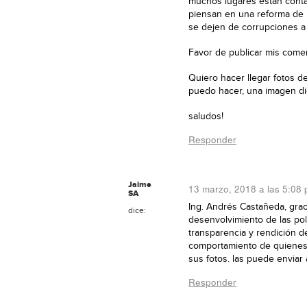
muchos lugares están contam
piensan en una reforma de l
se dejen de corrupciones a 
Favor de publicar mis comen
Quiero hacer llegar fotos d
puedo hacer, una imagen di
saludos!
Responder
Jaime
13 marzo, 2018 a las 5:08
SA
Ing. Andrés Castañeda, grac
dice:
desenvolvimiento de las pol
transparencia y rendición de
comportamiento de quienes 
sus fotos. las puede enviar
Responder