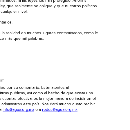
inados, ni las leyes los han protegido. Ahora si
ey, que realmente se aplique y que nuestros políticos
cualquier nivel.
tarios.
e la realidad en muchos lugares contaminados, como le
ce más que mil palabras.
 pm
ias por su comentario. Estar atentos al
íticas publicas, así como al hecho de que exista una
 cuentas efectiva, es la mejor manera de incidir en el
administran este país. Nos dará mucho gusto recibir
 a
info@agua.org.mx
o a
redes@agua.org.mx