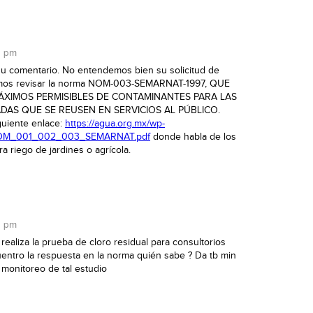
2 pm
su comentario. No entendemos bien su solicitud de
rimos revisar la norma NOM-003-SEMARNAT-1997, QUE
MÁXIMOS PERMISIBLES DE CONTAMINANTES PARA LAS
DAS QUE SE REUSEN EN SERVICIOS AL PÚBLICO.
guiente enlace:
https://agua.org.mx/wp-
/NOM_001_002_003_SEMARNAT.pdf
donde habla de los
a riego de jardines o agrícola.
6 pm
realiza la prueba de cloro residual para consultorios
entro la respuesta en la norma quién sabe ? Da tb min
 monitoreo de tal estudio