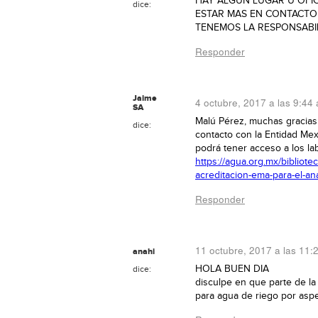
HAY ALGUN LUGAR U OFI
dice:
ESTAR MAS EN CONTACTO
TENEMOS LA RESPONSABIL
Responder
Jaime
4 octubre, 2017 a las 9:44
SA
Malú Pérez, muchas gracia
dice:
contacto con la Entidad Mex
podrá tener acceso a los lab
https://agua.org.mx/bibliote
acreditacion-ema-para-el-ana
Responder
11 octubre, 2017 a las 11:
anahi
HOLA BUEN DIA
dice:
disculpe en que parte de la
para agua de riego por asp