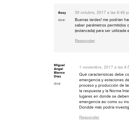
30 octubre, 2017 a las 6:46 
Rosy
Buenas tardes! me podrían hac
dice:
saber parámetros permitidos q
(estancada) para ser utilizada
Responder
Miguel
1 noviembre, 2017 a las 4
Angel
Blanco
Qué caracteristicas debe c
Díaz
emergencia y estaciones d
dice:
proceso y producción de l
la respuesta y la Norma Int
lugares en donde se deben 
emergencia asi como su inst
Dondde más podría investig
Responder