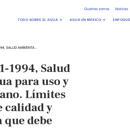
Quiénes somos
Noticias
TODO SOBRE EL AGUA
AGUA EN MÉXICO
ENFOQUE
NOM-127-SSA1-1994, SALUD AMBIENTAL. AGUA PARA USO Y CONSUMO HUMANO. LÍMITES PERMISIBLES DE CALIDAD Y TRATAMIENTOS A QUE DEBE SOMETERSE EL AGUA PARA SU POTABILIZACIÓN. (MODIFICACIÓN DEL AÑO 2000)
-1994, Salud
ua para uso y
no. Límites
 calidad y
a que debe