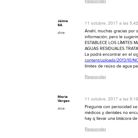
Responder
Jaime
11 octubre, 2017 a las 5:4
SA
Anahí, muchas gracias por 
dice:
información, pero le suge
ESTABLECE LOS LÍMITES 
AGUAS RESIDUALES TRATA
La podrá encontrar en el si
content/uploads/2013/10
límites de reúso de agua par
Responder
María
11 octubre, 2017 a las 9:1
Vargas
Pregunta con periocidad se 
dice:
médicos y dentales no encu
hay q llevar una bitácora de
Responder