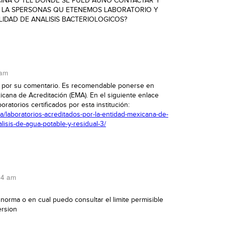
CINA O TEL DONDE SE PUED AUNO CONTACTAR Y
 LA SPERSONAS QU ETENEMOS LABORATORIO Y
IDAD DE ANALISIS BACTERIOLOGICOS?
 am
s por su comentario. Es recomendable ponerse en
icana de Acreditación (EMA). En el siguiente enlace
oratorios certificados por esta institución:
ca/laboratorios-acreditados-por-la-entidad-mexicana-de-
lisis-de-agua-potable-y-residual-3/
24 am
 norma o en cual puedo consultar el limite permisible
ersion