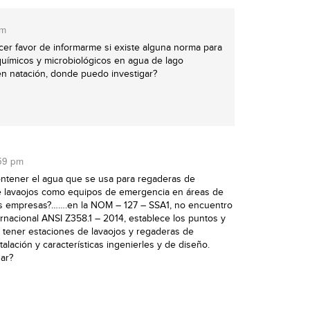
pm
er favor de informarme si existe alguna norma para
uímicos y microbiológicos en agua de lago
 en natación, donde puedo investigar?
:59 pm
ontener el agua que se usa para regaderas de
e lavaojos como equipos de emergencia en áreas de
as empresas?…….en la NOM – 127 – SSA1, no encuentro
ernacional ANSI Z358.1 – 2014, establece los puntos y
tener estaciones de lavaojos y regaderas de
alación y características ingenierles y de diseño.
ar?