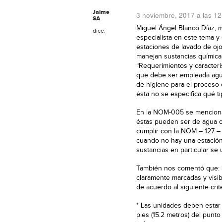
Jaime
3 noviembre, 2017 a las 1
SA
Miguel Ángel Blanco Díaz, 
dice:
especialista en este tema y
estaciones de lavado de o
manejan sustancias química
“Requerimientos y caracterí
que debe ser empleada agua
de higiene para el proceso 
ésta no se especifica qué t
En la NOM-005 se menciona
éstas pueden ser de agua co
cumplir con la NOM – 127 – 
cuando no hay una estación 
sustancias en particular se 
También nos comentó que: L
claramente marcadas y visib
de acuerdo al siguiente crite
* Las unidades deben estar 
pies (15.2 metros) del punt