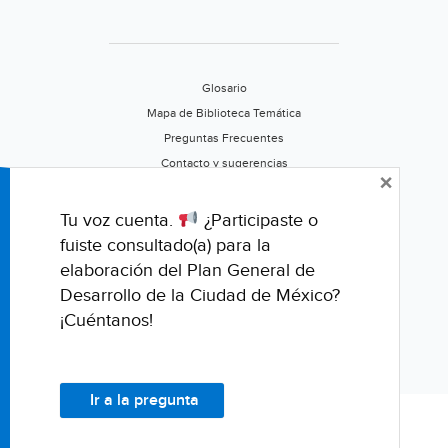
Glosario
Mapa de Biblioteca Temática
Preguntas Frecuentes
Contacto y sugerencias
×
Aviso de privacidad
Califica este portal
Tu voz cuenta.
¿Participaste o
fuiste consultado(a) para la
elaboración del Plan General de
Desarrollo de la Ciudad de México?
¡Cuéntanos!
Ir a la pregunta
© Fondo para la Comunicación y la Educación Ambiental, A.C.