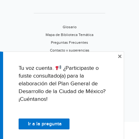
Glosario
Mapa de Biblioteca Temática
Preguntas Frecuentes
Contacto y sugerencias
×
Aviso de privacidad
Califica este portal
Tu voz cuenta.
¿Participaste o
fuiste consultado(a) para la
elaboración del Plan General de
Desarrollo de la Ciudad de México?
¡Cuéntanos!
Ir a la pregunta
© Fondo para la Comunicación y la Educación Ambiental, A.C.