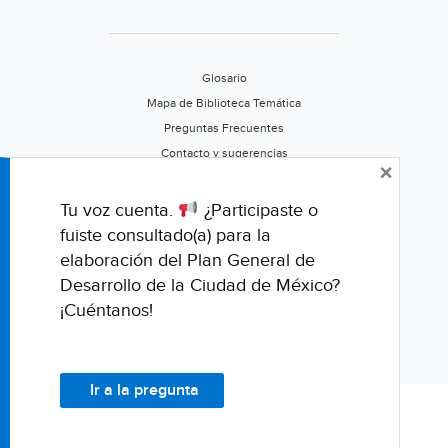
Glosario
Mapa de Biblioteca Temática
Preguntas Frecuentes
Contacto y sugerencias
×
Aviso de privacidad
Califica este portal
Tu voz cuenta.
¿Participaste o
fuiste consultado(a) para la
elaboración del Plan General de
Desarrollo de la Ciudad de México?
¡Cuéntanos!
Ir a la pregunta
© Fondo para la Comunicación y la Educación Ambiental, A.C.