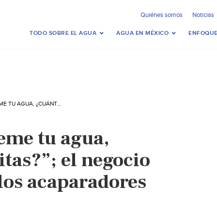
Quiénes somos
Noticias
TODO SOBRE EL AGUA
AGUA EN MÉXICO
ENFOQUE
CDMX: “VÉNDEME TU AGUA, ¿CUÁNTO NECESITAS?”; EL NEGOCIO PERFECTO PARA LOS ACAPARADORES (MILENIO)
me tu agua,
tas?”; el negocio
 los acaparadores