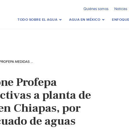
Quiénes somos
Noticias
TODO SOBRE EL AGUA
AGUA EN MÉXICO
ENFOQUE
CHIAPAS-IMPONE PROFEPA MEDIDAS CORRECTIVAS A PLANTA DE ACEITE PALMA, EN CHIAPAS, POR MANEJO INADECUADO DE AGUAS RESIDUALES (GOBIERNO DE MÉXICO)
ne Profepa
ctivas a planta de
 en Chiapas, por
cuado de aguas