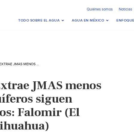
Quiénes somos
Noticias
TODO SOBRE EL AGUA
AGUA EN MÉXICO
ENFOQUE
CHIHUAHUA – EXTRAE JMAS MENOS AGUA, PERO ACUÍFEROS SIGUEN SOBREEXPLOTADOS: FALOMIR (EL HERALDO DE CHIHUAHUA)
Extrae JMAS menos
uíferos siguen
os: Falomir (El
hihuahua)