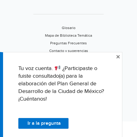
Glosario
Mapa de Biblioteca Temática
Preguntas Frecuentes
Contacto y sugerencias
×
Aviso de privacidad
Califica este portal
Tu voz cuenta.
¿Participaste o
fuiste consultado(a) para la
elaboración del Plan General de
Desarrollo de la Ciudad de México?
¡Cuéntanos!
Ir a la pregunta
© Fondo para la Comunicación y la Educación Ambiental, A.C.