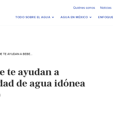
Quiénes somos
Noticias
TODO SOBRE EL AGUA
AGUA EN MÉXICO
ENFOQUE
CINCO APPS QUE TE AYUDAN A BEBER LA CANTIDAD DE AGUA IDÓNEA (SIN EMBARGO)
e te ayudan a
idad de agua idónea
)