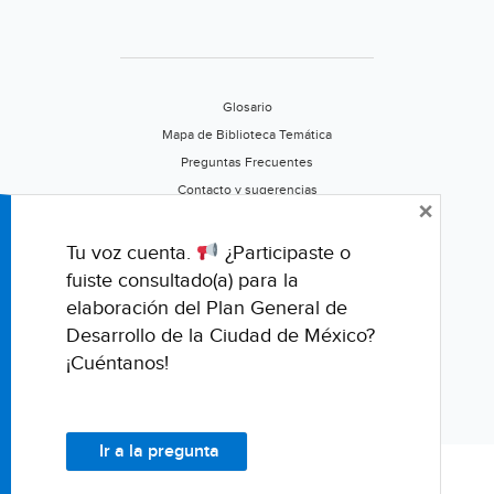
Glosario
Mapa de Biblioteca Temática
Preguntas Frecuentes
Contacto y sugerencias
×
Aviso de privacidad
Califica este portal
Tu voz cuenta.
¿Participaste o
fuiste consultado(a) para la
elaboración del Plan General de
Desarrollo de la Ciudad de México?
¡Cuéntanos!
Ir a la pregunta
© Fondo para la Comunicación y la Educación Ambiental, A.C.