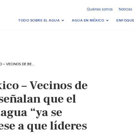
Quiénes somos
Noticias
TODO SOBRE EL AGUA
AGUA EN MÉXICO
ENFOQUE
CIUDAD DE MÉXICO – VECINOS DE BENITO JUÁREZ SEÑALAN QUE EL SUMINISTRO DE AGUA “YA SE NORMALIZÓ”, PESE A QUE LÍDERES AÚN DESCONFÍAN (88.9 NOTICIAS)
ico – Vecinos de
señalan que el
 agua “ya se
se a que líderes