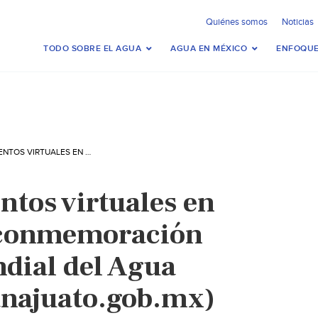
Quiénes somos
Noticias
TODO SOBRE EL AGUA
AGUA EN MÉXICO
ENFOQUE
CONCLUYEN EVENTOS VIRTUALES EN LA SEMANA DE CONMEMORACIÓN POR EL DÍA MUNDIAL DEL AGUA (BOLETINES.GUANAJUATO.GOB.MX)
ntos virtuales en
 conmemoración
ndial del Agua
anajuato.gob.mx)