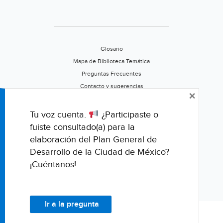
Glosario
Mapa de Biblioteca Temática
Preguntas Frecuentes
Contacto y sugerencias
×
Aviso de privacidad
Califica este portal
Tu voz cuenta.
¿Participaste o
fuiste consultado(a) para la
elaboración del Plan General de
Desarrollo de la Ciudad de México?
¡Cuéntanos!
Ir a la pregunta
© Fondo para la Comunicación y la Educación Ambiental, A.C.