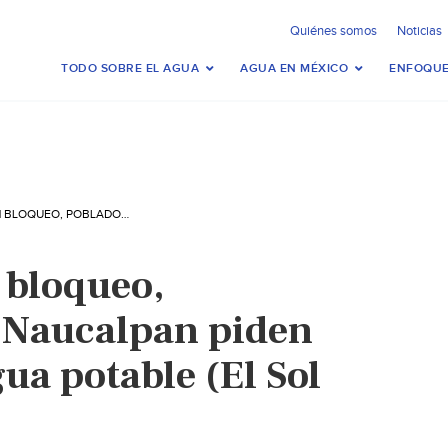
Quiénes somos
Noticias
TODO SOBRE EL AGUA
AGUA EN MÉXICO
ENFOQUE
EDOMEX – CON BLOQUEO, POBLADORES DE NAUCALPAN PIDEN EL ABASTO DE AGUA POTABLE (EL SOL DE TOLUCA)
 bloqueo,
 Naucalpan piden
gua potable (El Sol