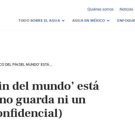
Quiénes somos
Noticias
TODO SOBRE EL AGUA
AGUA EN MÉXICO
ENFOQUE
EL ‘BANCO DEL FIN DEL MUNDO’ ESTÁ BAJO EL HIELO Y NO GUARDA NI UN CÉNTIMO (EL CONFIDENCIAL)
fin del mundo’ está
y no guarda ni un
onfidencial)