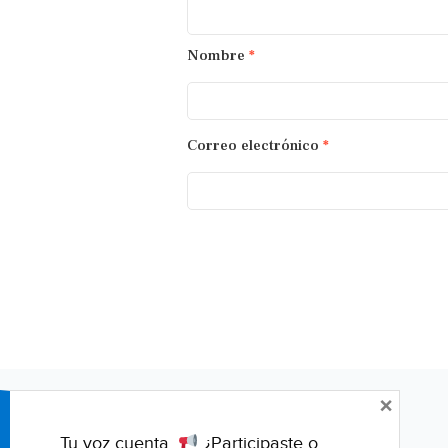
Nombre
*
Correo electrónico
*
×
Tu voz cuenta.
¿Participaste o