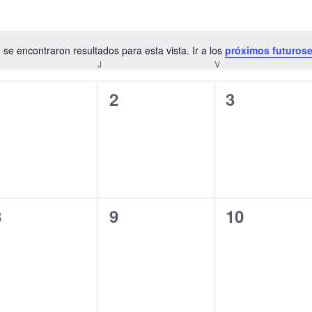
 se encontraron resultados para esta vista. Ir a los
próximos futuros
Notice
ÉRCOLES
J
JUEVES
V
VIERNES
0
0
0
1
2
3
ventos,
eventos,
eventos,
0
0
0
8
9
10
ventos,
eventos,
eventos,