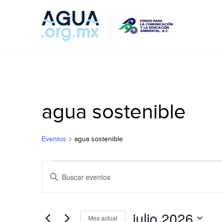
agua sostenible
Eventos
agua sostenible
Eventos
Búsqueda
Introduce
y
la
navegació
palabra
de
clave.
julio 2026
vistas
Mes actual