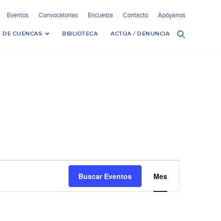
Eventos
Convocatorias
Encuesta
Contacto
Apóyanos
 DE CUENCAS
BIBLIOTECA
ACTÚA / DENUNCIA
Navegación
Buscar Eventos
Mes
de
vistas
de
Evento