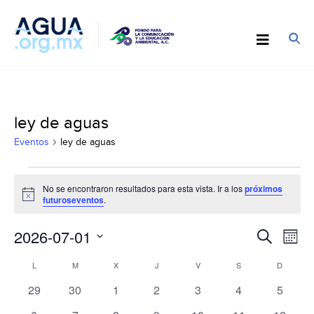
ley de aguas
Eventos
ley de aguas
Eventos
No se encontraron resultados para esta vista. Ir a los
próximos
Notice
futuroseventos
.
Búsqu
2026-07-01
Nav
Buscar
Mes
y
de
Seleccionar
Calendario
navega
L
LUNES
M
MARTES
X
MIÉRCOLES
J
JUEVES
V
VIERNES
S
SÁBADO
D
DOMIN
vist
fecha.
de
de
de
0
0
0
0
0
0
0
29
30
1
2
3
4
5
Eventos
vistas
Eve
eventos
eventos
eventos
eventos
eventos
eventos
evento