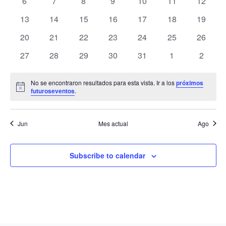
0
0
0
0
0
0
0
6
7
8
9
10
11
12
de
eventos
eventos
eventos
eventos
eventos
eventos
eventos
Evento
0
0
0
0
0
0
0
13
14
15
16
17
18
19
eventos
eventos
eventos
eventos
eventos
eventos
eventos
0
0
0
0
0
0
0
20
21
22
23
24
25
26
eventos
eventos
eventos
eventos
eventos
eventos
eventos
0
0
0
0
0
0
0
27
28
29
30
31
1
2
eventos
eventos
eventos
eventos
eventos
eventos
evento
No se encontraron resultados para esta vista. Ir a los
próximos
Notice
futuroseventos
.
Jun
Mes actual
Ago
Subscribe to calendar