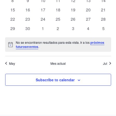
0
0
0
0
0
0
0
8
9
10
11
12
13
14
de
eventos
eventos
eventos
eventos
eventos
eventos
eventos
Evento
0
0
0
0
0
0
0
15
16
17
18
19
20
21
eventos
eventos
eventos
eventos
eventos
eventos
eventos
0
0
0
0
0
0
0
22
23
24
25
26
27
28
eventos
eventos
eventos
eventos
eventos
eventos
eventos
0
0
0
0
0
0
0
29
30
1
2
3
4
5
eventos
eventos
eventos
eventos
eventos
eventos
evento
No se encontraron resultados para esta vista. Ir a los
próximos
Notice
futuroseventos
.
May
Mes actual
Jul
Subscribe to calendar