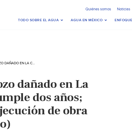
Quiénes somos
Noticias
TODO SOBRE EL AGUA
AGUA EN MÉXICO
ENFOQUE
GUANAJUATO-POZO DAÑADO EN LA CONCEPCIÓN CUMPLE DOS AÑOS; ACUSAN MALA EJECUCIÓN DE OBRA (EL SOL DEL BAJÍO)
zo dañado en La
mple dos años;
jecución de obra
ío)