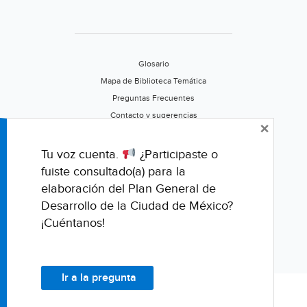
Glosario
Mapa de Biblioteca Temática
Preguntas Frecuentes
Contacto y sugerencias
×
Aviso de privacidad
Califica este portal
Tu voz cuenta.
¿Participaste o
fuiste consultado(a) para la
elaboración del Plan General de
Desarrollo de la Ciudad de México?
¡Cuéntanos!
Ir a la pregunta
© Fondo para la Comunicación y la Educación Ambiental, A.C.