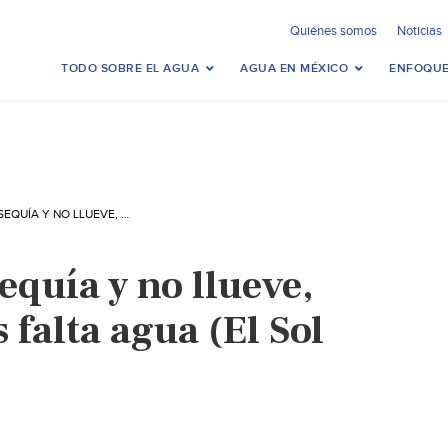
Quiénes somos
Noticias
TODO SOBRE EL AGUA
AGUA EN MÉXICO
ENFOQUE
HIDALGO-HAY SEQUÍA Y NO LLUEVE, A LAS PRESAS LES FALTA AGUA (EL SOL DE HIDALGO)
quía y no llueve,
s falta agua (El Sol