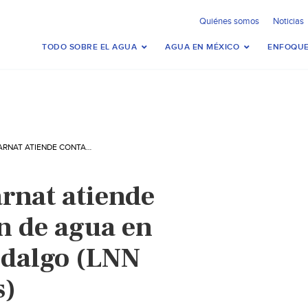
Quiénes somos
Noticias
TODO SOBRE EL AGUA
AGUA EN MÉXICO
ENFOQUE
HIDALGO: SEMARNAT ATIENDE CONTAMINACIÓN DE AGUA EN MUNICIPIOS HIDALGO (LNN LANETANOTICIAS)
rnat atiende
n de agua en
idalgo (LNN
s)