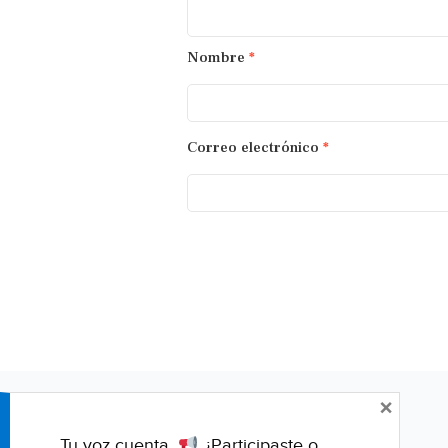
Nombre
*
Correo electrónico
*
×
Tu voz cuenta.
¿Participaste o