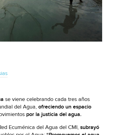
sias
ua
se viene celebrando cada tres años
undial del Agua,
ofreciendo un espacio
ovimientos
por la justicia del agua.
 Red Ecuménica del Agua del CMI,
subrayó
Pueblos por el Agua:
“Promovemos el agua