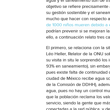
agua y el saneamiento son de tr
objetivo se refiere precisamente 
su gestión sostenible y el sanea
mucho que hacer con respecto a 
de 1000 niños mueren debido a 
podrían prevenir si se mejoran l
ello, a continuación relato tres 
El primero, se relaciona con la si
Léo Heller, Relator de la ONU 
su visita in situ le sorprendió l
93% en saneamiento), sin embarg
pues existe falta de continuidad 
ciudad de México recibe agua so
de la Comisión de DDHH), además
agua, pues no hay un control mu
que la población reclama los val
servicio, siendo la gente que má
conectadas a la red pública, y 