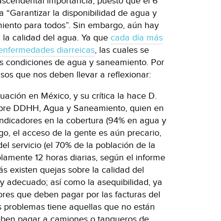
ascendental importancia, puesto que el 6
a “Garantizar la disponibilidad de agua y
miento para todos”. Sin embargo, aún hay
la calidad del agua. Ya que
cada día más
enfermedades diarreicas
, las cuales se
as condiciones de agua y saneamiento. Por
casos que nos deben llevar a reflexionar:
tuación en México, y su crítica la hace D.
sobre DDHH, Agua y Saneamiento, quien en
os indicadores en la cobertura (94% en agua y
o, el acceso de la gente es aún precario,
del servicio (el 70% de la población de la
lamente 12 horas diarias, según el informe
 existen quejas sobre la calidad del
y adecuado; así como la asequibilidad, ya
ores que deben pagar por las facturas del
s problemas tiene aquellas que no están
deben pagar a camiones o tanqueros de