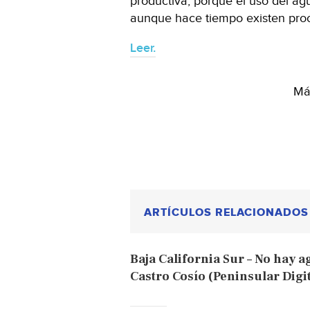
productiva, porque el uso del ag
aunque hace tiempo existen proc
Leer.
Más
ARTÍCULOS RELACIONADOS
Baja California Sur – No hay a
Castro Cosío (Peninsular Digit