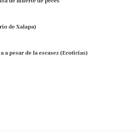
usa de muerte de peces
io de Xalapa)
 a pesar de la escasez (Ecoticias)