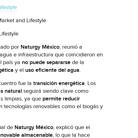
ifestyle
Market and Lifestyle
ifestyle
izado por
Naturgy México
, reunió a
agua e infraestructura que coincidieron en
l país ya
no puede separarse
de la
gética
y el
uso eficiente del agua
.
uentro fue la
transición energética
. Los
s natural
seguirá siendo clave como
s limpias, ya que
permite
reducir
n tecnologías renovables como el biogás y
ial de
Naturgy México
, explicó que el
renovable almacenable
, lo que la hace