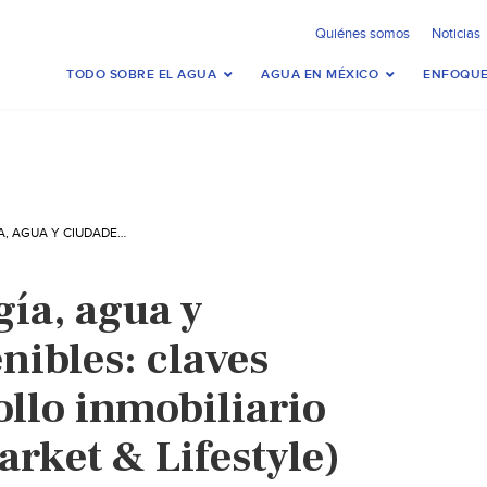
Quiénes somos
Noticias
TODO SOBRE EL AGUA
AGUA EN MÉXICO
ENFOQUE
MÉXICO – ENERGÍA, AGUA Y CIUDADES SOSTENIBLES: CLAVES PARA EL DESARROLLO INMOBILIARIO (REAL ESTATE MARKET & LIFESTYLE)
gía, agua y
nibles: claves
ollo inmobiliario
arket & Lifestyle)