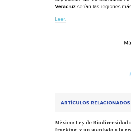
Veracruz
serían las regiones má
Leer.
Más
ARTÍCULOS RELACIONADOS
México: Ley de Biodiversidad e
fracking, y un atentado a la e