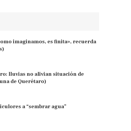
 como imaginamos, es finita», recuerda
s)
o: lluvias no alivian situación de
buna de Querétaro)
riculores a “sembrar agua”