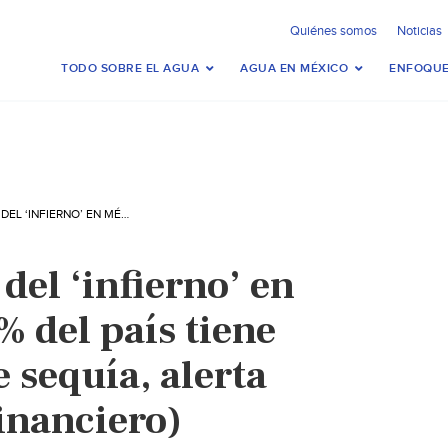
Quiénes somos
Noticias
TODO SOBRE EL AGUA
AGUA EN MÉXICO
ENFOQUE
MÉXICO- MAPA DEL ‘INFIERNO’ EN MÉXICO: 50.16% DEL PAÍS TIENE CONDICIONES DE SEQUÍA, ALERTA CONAGUA (EL FINANCIERO)
el ‘infierno’ en
 del país tiene
 sequía, alerta
inanciero)