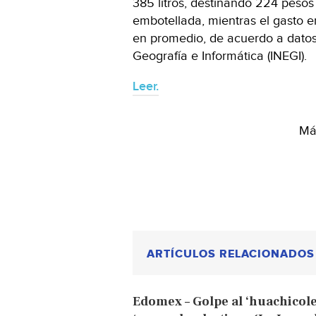
385 litros, destinando 224 peso
embotellada, mientras el gasto e
en promedio, de acuerdo a datos d
Geografía e Informática (INEGI).
Leer.
Más
ARTÍCULOS RELACIONADOS
Edomex – Golpe al ‘huachicole