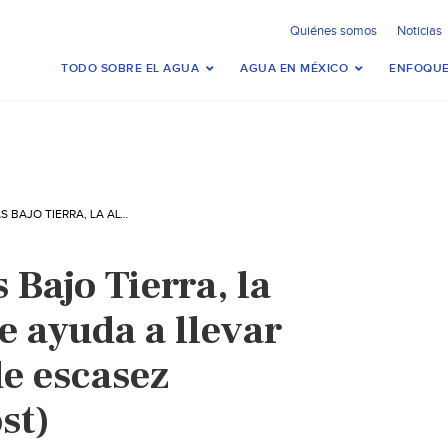
Quiénes somos
Noticias
TODO SOBRE EL AGUA
AGUA EN MÉXICO
ENFOQUE
MÉXICO: PRESAS BAJO TIERRA, LA ALTERNATIVA QUE AYUDA A LLEVAR AGUA A ZONAS DE ESCASEZ (HUFFINGTONPOST)
 Bajo Tierra, la
e ayuda a llevar
de escasez
st)